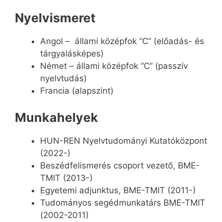
Nyelvismeret
Angol – állami középfok “C” (előadás- és
tárgyalásképes)
Német – állami középfok “C” (passzív
nyelvtudás)
Francia (alapszint)
Munkahelyek
HUN-REN Nyelvtudományi Kutatóközpont
(2022-)
Beszédfelismerés csoport vezető, BME-
TMIT (2013-)
Egyetemi adjunktus, BME-TMIT (2011-)
Tudományos segédmunkatárs BME-TMIT
(2002-2011)