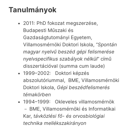
Tanulmányok
2011: PhD fokozat megszerzése,
Budapesti Műszaki és
Gazdaságtutományi Egyetem,
Villamosmérnöki Doktori Iskola, “
Spontán
magyar nyelvű beszéd gépi felismerése
nyelvspecifikus szabályok nélkül
” című
disszertációval (summa cum laude)
1999–2002: Doktori képzés
abszolutóriummal, BME, Villamosmérnöki
Doktori Iskola,
Gépi beszédfelismerés
témakörben
1994–1999: Okleveles villamosmérnök
－ BME, Villamosmérnöki és Informatikai
Kar,
távközlési fő- és orvosbiológiai
technika mellékszakirányon