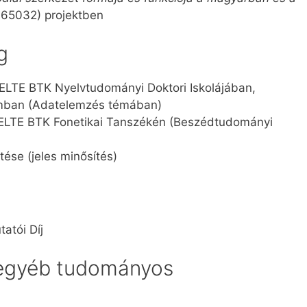
5032) projektben
g
 ELTE BTK Nyelvtudományi Doktori Iskolájában,
amban (Adatelemzés témában)
z ELTE BTK Fonetikai Tanszékén (Beszédtudományi
ése (jeles minősítés)
atói Díj
 egyéb tudományos