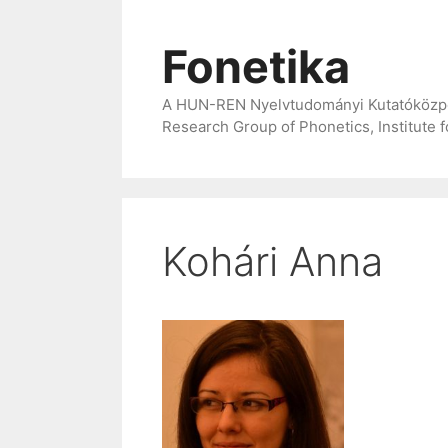
Kilépés
a
Fonetika
tartalomba
A HUN-REN Nyelvtudományi Kutatóközpont
Research Group of Phonetics, Institute 
Kohári Anna