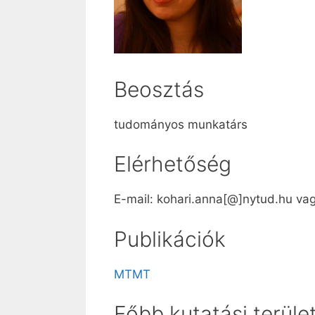
Beosztás
tudományos munkatárs
Elérhetőség
E-mail: kohari.anna[@]nytud.hu va
Publikációk
MTMT
Főbb kutatási terüle