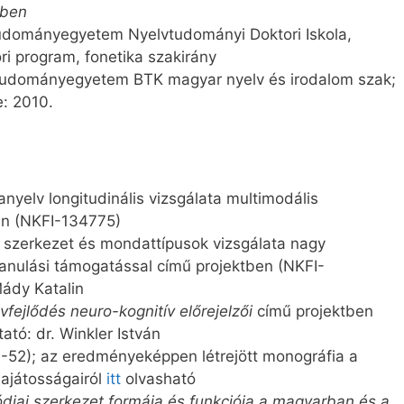
dben
udományegyetem Nyelvtudományi Doktori Iskola,
ri program, fonetika szakirány
udományegyetem BTK magyar nyelv és irodalom szak;
: 2010.
nyelv longitudinális vizsgálata multimodális
en (NKFI-134775)
i szerkezet és mondattípusok vizsgálata nagy
nulási támogatással című projektben (NKFI-
Mády Katalin
lvfejlődés neuro-kognitív előrejelzői
című projektben
tó: dr. Winkler István
-52); az eredményeképpen létrejött monográfia a
sajátosságairól
itt
olvasható
diai szerkezet formája és funkciója a magyarban és a