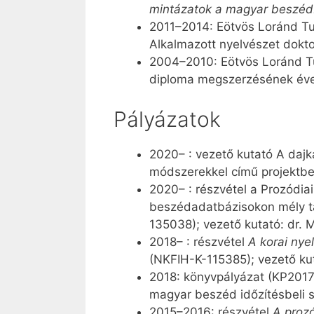
mintázatok a magyar beszé
2011–2014: Eötvös Loránd T
Alkalmazott nyelvészet dokto
2004–2010: Eötvös Loránd T
diploma megszerzésének éve
Pályázatok
2020– : vezető kutató A dajka
módszerekkel című projektb
2020– : részvétel a Prozódia
beszédadatbázisokon mély ta
135038); vezető kutató: dr. 
2018– : részvétel
A korai nye
(NKFIH-K-115385); vezető kuta
2018: könyvpályázat (KP2017
magyar beszéd időzítésbeli 
2015–2016: részvétel
A prozó