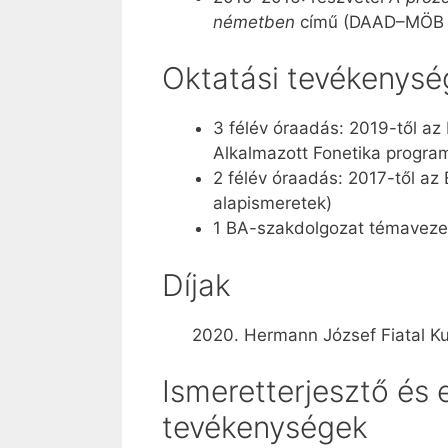
németben
című (DAAD–MÖB 6
Oktatási tevékenysé
3 félév óraadás: 2019-től az
Alkalmazott Fonetika progr
2 félév óraadás: 2017-től a
alapismeretek)
1 BA-szakdolgozat témavezet
Díjak
2020. Hermann József Fiatal Kut
Ismeretterjesztő és
tevékenységek