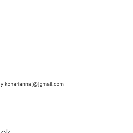
gy koharianna[@]gmail.com
tek