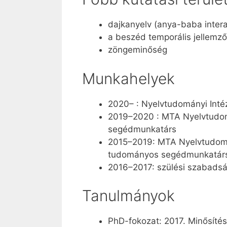
dajkanyelv (anya-baba intera
a beszéd temporális jellemző
zöngeminőség
Munkahelyek
2020– : Nyelvtudományi Inté
2019–2020 : MTA Nyelvtudomá
segédmunkatárs
2015–2019: MTA Nyelvtudomány
tudományos segédmunkatár
2016–2017: szülési szabads
Tanulmányok
PhD-fokozat: 2017. Minősíté