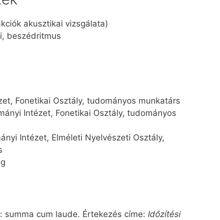
kciók akusztikai vizsgálata)
i, beszédritmus
zet, Fonetikai Osztály, tudományos munkatárs
nyi Intézet, Fonetikai Osztály, tudományos
i Intézet, Elméleti Nyelvészeti Osztály,
s
ág
s: summa cum laude. Értekezés címe:
Időzítési