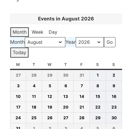
Events in August 2026
Month
Week
Day
Month
Year
Today
M
MONDAY
T
TUESDAY
W
WEDNESDAY
T
THURSDAY
F
FRIDAY
S
SATURDAY
S
SUND
27
2026-
28
2026-
29
2026-
30
2026-
31
2026-
1
2026-
2
2026-
07-
07-
07-
07-
07-
08-
08-
3
2026-
4
2026-
5
2026-
6
2026-
7
2026-
8
2026-
9
2026-
27
28
29
30
31
01
02
08-
08-
08-
08-
08-
08-
08-
10
2026-
11
2026-
12
2026-
13
2026-
14
2026-
15
2026-
16
2026-
03
04
05
06
07
08
09
08-
08-
08-
08-
08-
08-
08-
17
2026-
18
2026-
19
2026-
20
2026-
21
2026-
22
2026-
23
2026
10
11
12
13
14
15
16
08-
08-
08-
08-
08-
08-
08-
24
2026-
25
2026-
26
2026-
27
2026-
28
2026-
29
2026-
30
2026
17
18
19
20
21
22
23
08-
08-
08-
08-
08-
08-
08-
31
2026-
1
2026-
2
2026-
3
2026-
4
2026-
5
2026-
6
2026-