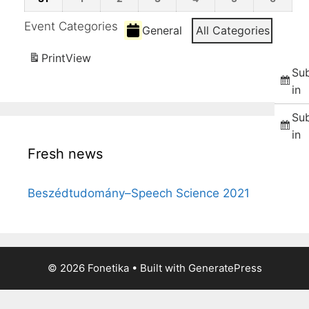
24
25
26
27
28
29
30
08-
09-
09-
09-
09-
09-
09-
Event Categories
31
01
02
General
03
All Categories
04
05
06
Print
View
Sub
in
Sub
in
Fresh news
Beszédtudomány–Speech Science 2021
© 2026 Fonetika
• Built with
GeneratePress