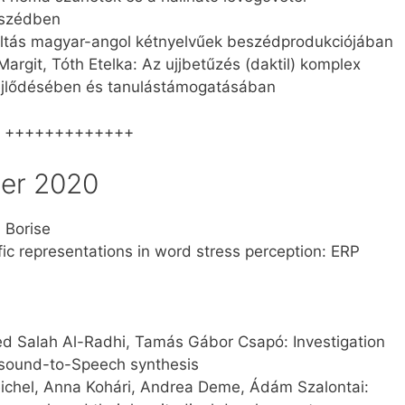
eszédben
áltás magyar-angol kétnyelvűek beszédprodukciójában
Margit, Tóth Etelka: Az ujjbetűzés (daktil) komplex
fejlődésében és tanulástámogatásában
+++++++++++++
er 2020
a Borise
c representations in word stress perception: ERP
 Salah Al-Radhi, Tamás Gábor Csapó: Investigation
rasound-to-Speech synthesis
ichel, Anna Kohári, Andrea Deme, Ádám Szalontai: