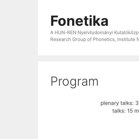
Skip
to
Fonetika
content
A HUN-REN Nyelvtudományi Kutatóközpont
Research Group of Phonetics, Institute 
Program
plenary talks: 
talks: 15 