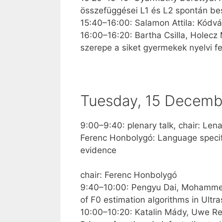
összefüggései L1 és L2 spontán b
15:40–16:00: Salamon Attila: Kódv
16:00–16:20: Bartha Csilla, Holecz 
szerepe a siket gyermekek nyelvi 
Tuesday, 15 Decemb
9:00–9:40: plenary talk, chair: Len
Ferenc Honbolygó: Language specifi
evidence
chair: Ferenc Honbolygó
9:40–10:00: Pengyu Dai, Mohammed
of F0 estimation algorithms in Ult
10:00–10:20: Katalin Mády, Uwe Re