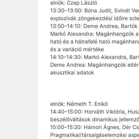
elnök: Czap László
13:30–13:50: Bóna Judit, Svindt Ve
explozívák zöngekezdési időire scle
13:50–14:10: Deme Andrea, Bartók 
Markó Alexandra: Magánhangzók akus
ható és a hátrafelé ható magánhang
és a variáció mértéke
14:10–14:30: Markó Alexandra, Bar
Deme Andrea: Magánhangzók eltéré
akusztikai adatok
elnök: Németh T. Enikő
14:40–15:00: Horváth Viktória, Hus
beszélőváltások dinamikus jellemzői
15:00–15:20: Hámori Ágnes, Dér Csil
Pragmatikai/társalgáselemzési aspe