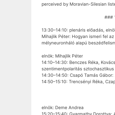
perceived by Moravian-Silesian list
### 
13:30–14:10: plenáris előadás, eln
Mihajlik Péter: Hogyan ismeri fel a
mélyneuronháló alapú beszédfelism
elnök: Mihajlik Péter
14:10–14:30: Benczes Réka, Kovác
szentimentpolaritás sztochasztiku
14:30–14:50: Csapó Tamás Gábor: A
14:50–15:10: Trencsényi Réka, Czap
elnök: Deme Andrea
15:20–15:40: Gyarmathy Dorottya: 