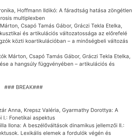
ronika, Hoffmann Ildikó: A fáradtság hatása zöngétlen
rosis multiplexben
Márton, Csapó Tamás Gábor, Gráczi Tekla Etelka,
ztikai és artikulációs változatossága az előrefelé
zók közti koartikulációban – a minőségbeli változás
tók Márton, Csapó Tamás Gábor, Gráczi Tekla Etelka,
se a hangsúly függvényében – artikulációs és
### BREAK###
zár Anna, Krepsz Valéria, Gyarmathy Dorottya: A
 I.: Fonetikai aspektus
la Ilona: A beszélőváltások dinamikus jellemzői II.:
ktusok. Lexikális elemek a fordulók végén és