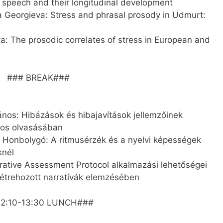
d speech and their longitudinal development
a Georgieva: Stress and phrasal prosody in Udmurt:
a: The prosodic correlates of stress in European and
### BREAK###
ános: Hibázások és hibajavítások jellemzőinek
gos olvasásában
c Honbolygó: A ritmusérzék és a nyelvi képességek
nél
rrative Assessment Protocol alkalmazási lehetőségei
létrehozott narratívák elemzésében
12:10-13:30 LUNCH###