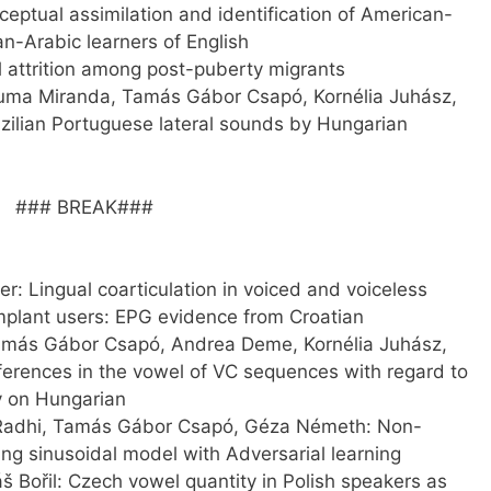
eptual assimilation and identification of American-
n-Arabic learners of English
al attrition among post-puberty migrants
 Luma Miranda, Tamás Gábor Csapó, Kornélia Juhász,
zilian Portuguese lateral sounds by Hungarian
### BREAK###
er: Lingual coarticulation in voiced and voiceless
 implant users: EPG evidence from Croatian
 Tamás Gábor Csapó, Andrea Deme, Kornélia Juhász,
fferences in the vowel of VC sequences with regard to
dy on Hungarian
Radhi, Tamás Gábor Csapó, Géza Németh: Non-
ting sinusoidal model with Adversarial learning
 Bořil: Czech vowel quantity in Polish speakers as