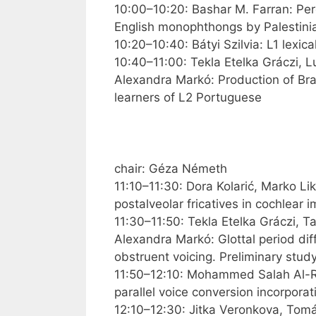
10:00–10:20: Bashar M. Farran: Perc
English monophthongs by Palestinia
10:20–10:40: Bátyi Szilvia: L1 lexic
10:40–11:00: Tekla Etelka Gráczi,
Alexandra Markó: Production of Bra
learners of L2 Portuguese
chair: Géza Németh
11:10–11:30: Dora Kolarić, Marko Lik
postalveolar fricatives in cochlear
11:30–11:50: Tekla Etelka Gráczi,
Alexandra Markó: Glottal period di
obstruent voicing. Preliminary stu
11:50–12:10: Mohammed Salah Al-
parallel voice conversion incorpora
12:10–12:30: Jitka Veronkova, Tomáš