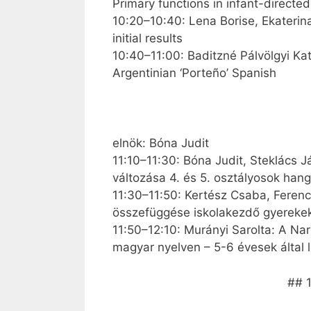
Primary functions in infant-directe
10:20–10:40: Lena Borise, Ekaterin
initial results
10:40–11:00: Baditzné Pálvölgyi Kat
Argentinian ‘Porteño’ Spanish
elnök: Bóna Judit
11:10–11:30: Bóna Judit, Steklács J
változása 4. és 5. osztályosok han
11:30–11:50: Kertész Csaba, Feren
összefüggése iskolakezdő gyerekek
11:50–12:10: Murányi Sarolta: A Na
magyar nyelven – 5-6 évesek által 
## 