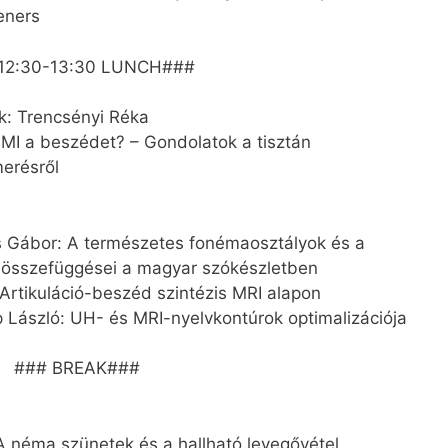
eners
12:30-13:30 LUNCH###
ök: Trencsényi Réka
z MI a beszédet? – Gondolatok a tisztán
erésről
s Gábor: A természetes fonémaosztályok és a
s összefüggései a magyar szókészletben
rtikuláció-beszéd szintézis MRI alapon
 László: UH- és MRI-nyelvkontúrok optimalizációja
### BREAK###
A néma szünetek és a hallható levegővétel